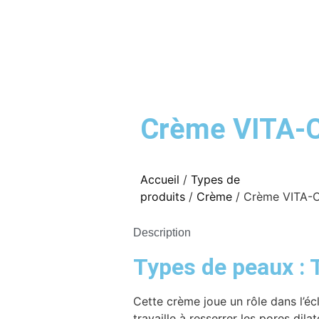
Crème VITA-
Accueil
/
Types de
produits
/
Crème
/ Crème VITA-
Description
Types de peaux : 
Cette crème joue un rôle dans l’écl
travaille à resserrer les pores dila