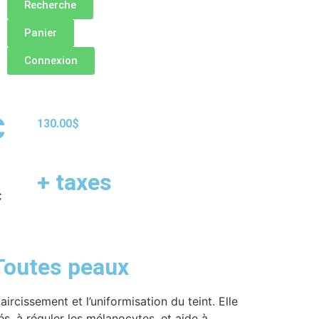
Recherche
Panier
Connexion
C
130.00
$
+ taxes
C
Toutes peaux
aircissement et l’uniformisation du teint. Elle
tés, à réguler les mélanocytes, et aide à